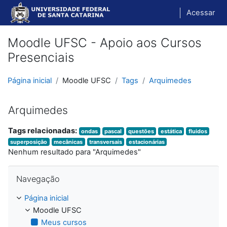
Ir para o conteúdo principal
Acessar
Moodle UFSC - Apoio aos Cursos
Presenciais
Página inicial
Moodle UFSC
Tags
Arquimedes
Arquimedes
Tags relacionadas:
ondas
pascal
questões
estática
fluidos
superposição
mecânicas
transversais
estacionárias
Nenhum resultado para "Arquimedes"
Pular Navegação
Navegação
Página inicial
Moodle UFSC
Meus cursos