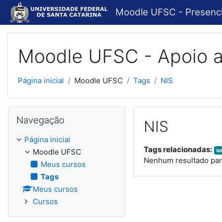
Ir para o conteúdo principal
Moodle UFSC - Presenc
Moodle UFSC - Apoio a
Página inicial
Moodle UFSC
Tags
NIS
Pular Navegação
Navegação
NIS
Página inicial
Tags relacionadas:
s
Moodle UFSC
Nenhum resultado par
Meus cursos
Tags
Meus cursos
Cursos