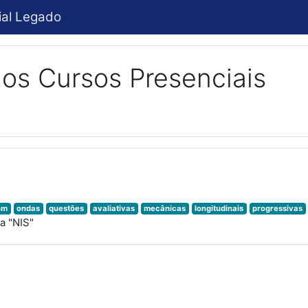
ial Legado
os Cursos Presenciais
om
ondas
questões
avaliativas
mecânicas
longitudinais
progressivas
a "NIS"