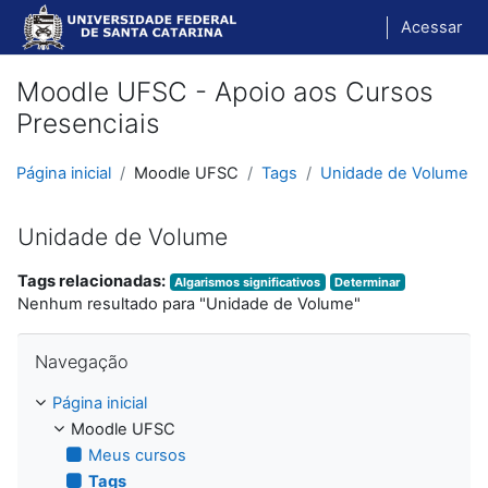
Ir para o conteúdo principal
Acessar
Moodle UFSC - Apoio aos Cursos
Presenciais
Página inicial
Moodle UFSC
Tags
Unidade de Volume
Unidade de Volume
Tags relacionadas:
Algarismos significativos
Determinar
Nenhum resultado para "Unidade de Volume"
Pular Navegação
Navegação
Página inicial
Moodle UFSC
Meus cursos
Tags