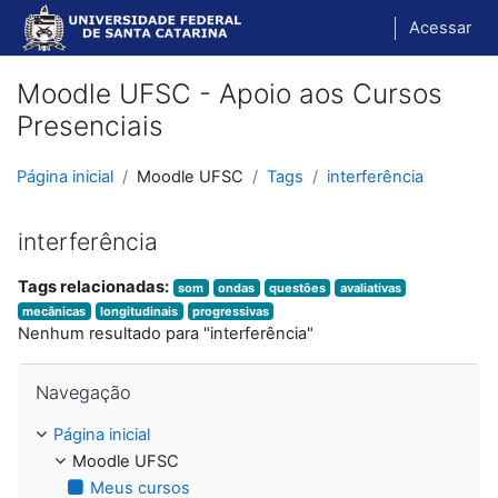
Ir para o conteúdo principal
Acessar
Moodle UFSC - Apoio aos Cursos
Presenciais
Página inicial
Moodle UFSC
Tags
interferência
interferência
Tags relacionadas:
som
ondas
questões
avaliativas
mecânicas
longitudinais
progressivas
Nenhum resultado para "interferência"
Pular Navegação
Navegação
Página inicial
Moodle UFSC
Meus cursos